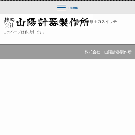
トップ
›
サービス／製品一覧
›
圧力スイッチ
›
ST形圧力スイッチ
このページは作成中です。
株式会社 山陽計器製作所